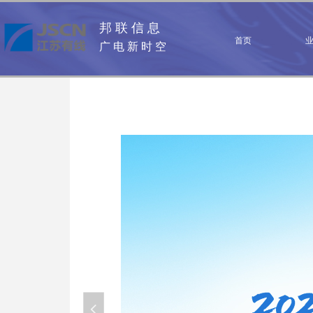
邦 联 信 息
首页
广 电 新 时 空
넳